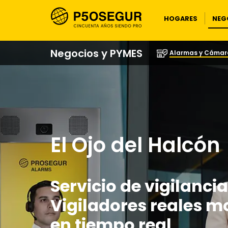
NEG
HOGARES
Negocios y PYMES
Alarmas y Cámar
El Ojo del Halcón​
Servicio de vigilanci
Vigiladores reales 
en tiempo real