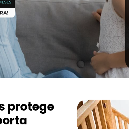
s protege
porta