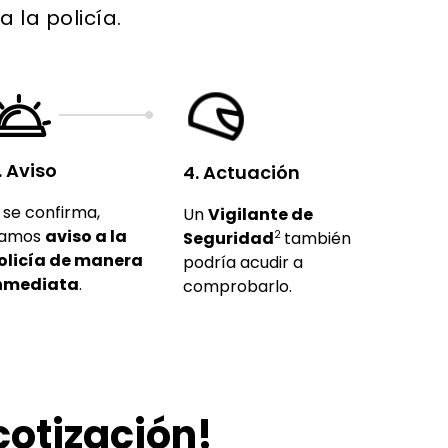
 la policía.
. Aviso
4. Actuación
i se confirma,
Un
Vigilante de
amos
aviso a la
Seguridad
2
también
olicía de manera
podría acudir a
nmediata
.
comprobarlo.
 cotización!