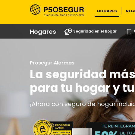
HOGARES
NEG
Hogares
Seguridad en el hogar
Prosegur Alarmas
La seguridad má
para tu hogar y tu
¡Ahora con seguro de hogar inclui