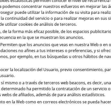
ookies estadísticas permiten conocer el nivel de recurrencia
a podemos concentrar nuestros esfuerzos en mejorar las ár
segur puede utilizar la información de su visita para realiz
a continuidad del servicio o para realizar mejoras en sus s
 utilizar cookies de análisis de terceros.
n, de la forma más eficaz posible, de los espacios publicitar
recuencia en la que se muestran los anuncios.
: Permiten que los anuncios que veas en nuestra Web o en 
aciones no afines a tus intereses o preferencias, y si ofre
onos, por ejemplo, en tus búsquedas u otros hábitos de nav
ocer la localización del Usuario, previo consentimiento, pa
 usuario.
r sí mismo o a través de terceros web beacons, es decir, u
cio determinado ha permitido la contratación de un servicio
webs de afiliados, además de para análisis estadísticos.
tanto en la Web como en correos electrónicos se pueda hac