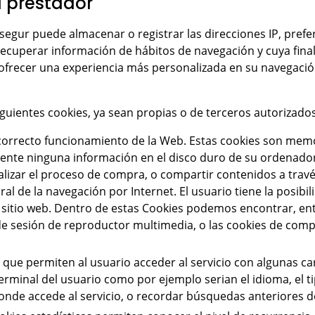
l prestador
egur puede almacenar o registrar las direcciones IP, prefere
y recuperar información de hábitos de navegación y cuya fina
 ofrecer una experiencia más personalizada en su navegación
iguientes cookies, ya sean propias o de terceros autorizados
 correcto funcionamiento de la Web. Estas cookies son mem
te ninguna información en el disco duro de su ordenador, y
alizar el proceso de compra, o compartir contenidos a través
l de la navegación por Internet. El usuario tiene la posibil
el sitio web. Dentro de estas Cookies podemos encontrar, en
 de sesión de reproductor multimedia, o las cookies de com
s que permiten al usuario acceder al servicio con algunas ca
 terminal del usuario como por ejemplo serian el idioma, el t
donde accede al servicio, o recordar búsquedas anteriores de