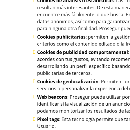
Cookies de análisis o estadísticas
: Las c
resultan más interesantes. De esta maner
encuentre más fácilmente lo que busca. Pro
datos anónimos, así como para garantizar l
para ninguna otra finalidad. Prosegur puede
Cookies publicitarias
: permiten la gestió
criterios como el contenido editado o la f
Cookies de publicidad comportamental
acordes con tus gustos, evitando recomend
desarrollando un perfil específico basánd
publicitarias de terceros.
Cookies de geolocalización
: Permiten con
servicios o personalizar la experiencia del
Web beacons
: Prosegur puede utilizar po
identificar si la visualización de un anun
podamos monitorizar los resultados de las 
Pixel tags
: Esta tecnología permite que 
Usuario.