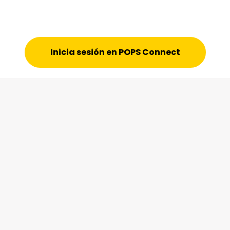
+4M
Eventos/Incidencias gestionadas al año
Inicia sesión en POPS Connect