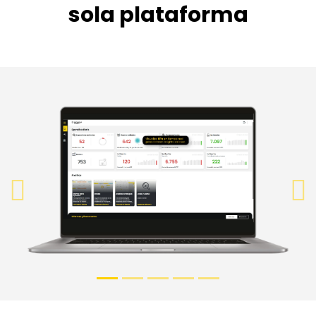
sola plataforma
Previous
N